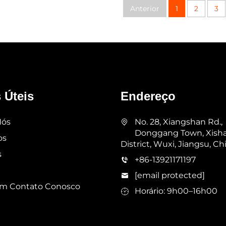
Anterior
1
2
3
 Úteis
Endereço
Nós
No. 28, Xiangshan Rd.,
Donggang Town, Xish
os
District, Wuxi, Jiangsu, Ch
s
+86-13921171197
[email protected]
em Contato Conosco
Horário: 9h00–16h00