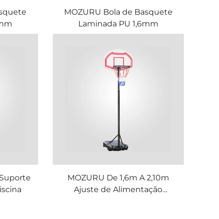
squete
MOZURU Bola de Basquete
6mm
Laminada PU 1,6mm
Suporte
MOZURU De 1,6m A 2,10m
iscina
Ajuste de Alimentação
Telescópica Cesta de
Basquete para Crianças