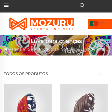
PT
Luva para crianças
Página Inicial
>
Produtos
>
Softball
>
Luva de softball
TODOS OS PRODUTOS