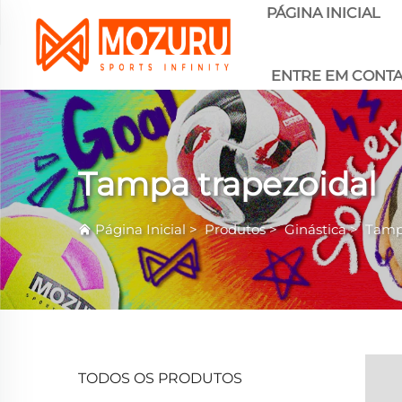
PÁGINA INICIAL
ENTRE EM CONT
Tampa trapezoidal
Página Inicial
>
Produtos
>
Ginástica
>
Tamp
TODOS OS PRODUTOS