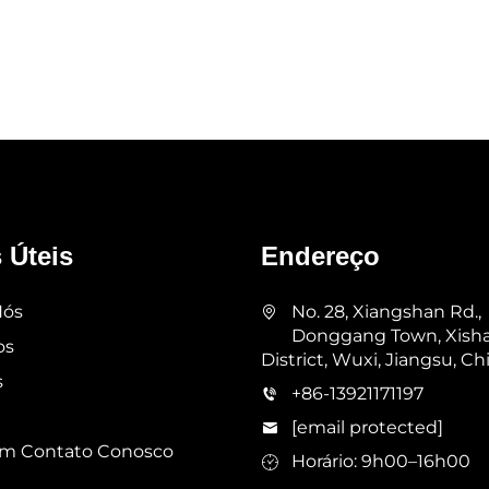
 Úteis
Endereço
Nós
No. 28, Xiangshan Rd.,
Donggang Town, Xish
os
District, Wuxi, Jiangsu, Ch
s
+86-13921171197
[email protected]
em Contato Conosco
Horário: 9h00–16h00