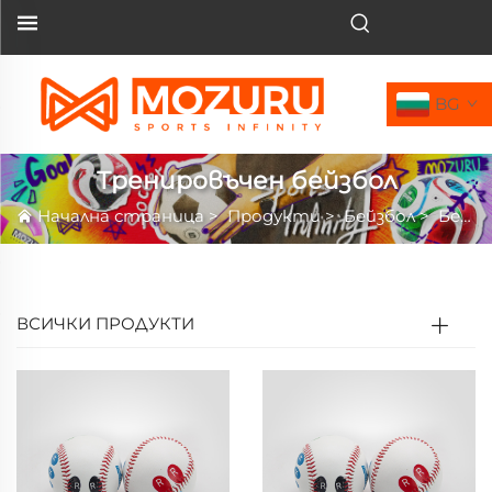
BG
Тренировъчен бейзбол
Начална страница
>
Продукти
>
Бейзбол
>
Бейзбол
ВСИЧКИ ПРОДУКТИ