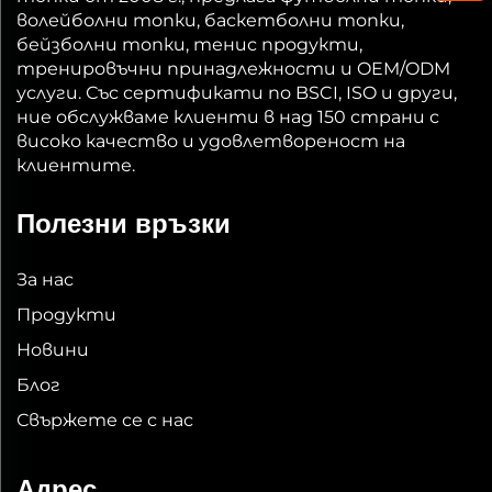
волейболни топки, баскетболни топки,
бейзболни топки, тенис продукти,
тренировъчни принадлежности и OEM/ODM
услуги. Със сертификати по BSCI, ISO и други,
ние обслужваме клиенти в над 150 страни с
високо качество и удовлетвореност на
клиентите.
Полезни връзки
За нас
Продукти
Новини
Блог
Свържете се с нас
Адрес