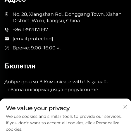
No. 28, Xiangshan Rd., Donggang Town, Xishan
District, Wuxi, Jiangsu, China
+86-13921171197
[email protected]
Време: 9:00–16:00 ч.
Бюлетин
Добре дошли в Комunicate with Us за най-
новата информация за продуктите
Изпрати
We value your privacy
We use cookies and similar tools to provide our services.
If you don't want to accept all cookies, click Personalize
cookies.