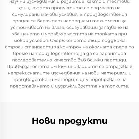
научни изследвания и развитие, както и тестови
зони, където продуктите се подлагат на
симулирани мачови условия. В производствения
процес се вграждат напреднали технологии за
устойчивост на влага, осигуряващи запазване на
хващането и управляемостта на топката при
мокри условия. Съоръжението също поддържа
строги стандарти за контрол на околната среда по
време на производството, за да се гарантира
последователно качество във всички партиди.
Привързаността им към иновациите се отразява в
непрекъснатите изследвания на нови материали и
производствени методи, с цел подобряване на
представянето и издръжливостта на топките.
Нови продукти