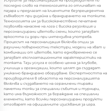
Услугите за персонализация на производителя по
последно слово на технологията го отличават на
пазара и предлагат на клиентите безпрецедентна
гъвкавост при дизайна и брандирането на топките.
Технологията им за висококачествено печатане
позволява нанасяне на лога с висока резолюция и
персонализирани цветови схеми, които запазват
яркостта си дори при интензивна употреба.
Процесът на персонализация включва опции за
различни повърхностни текстури, модели на хват и
комбинации от цветове, като едновременно се
запазват експлоатационните характеристики на
топката. Тази услуга е особено ценна за клубове,
училища и организации, които целят да създадат
уникално брандирано оборудване. Експертността на
производителя в областта на персонализацията
включва и създаването на ограничени тиражи
паметни топки за специални събития и турнири,
като има възможност за вграждане на специални
елементи, като всички персонализирани продукти
отговарят на официалните изисквания за игра.