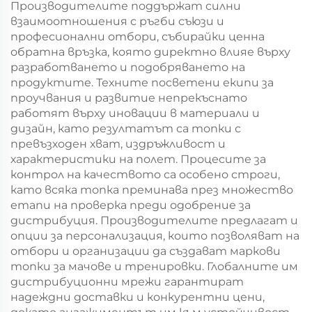
Производителите поддържат силни
взаимоотношения с ръгби съюзи и
професионални отбори, събирайки ценна
обратна връзка, която директно влияе върху
разработването и подобряването на
продуктите. Техните посветени екипи за
проучвания и развитие непрекъснато
работят върху иновации в материали и
дизайн, като резултатът са топки с
превъзходен хват, издръжливост и
характеристики на полет. Процесите за
контрол на качеството са особено строги,
като всяка топка преминава през множество
етапи на проверка преди одобрение за
дистрибуция. Производителите предлагат и
опции за персонализация, които позволяват на
отбори и организации да създават маркови
топки за мачове и тренировки. Глобалните им
дистрибуционни мрежи гарантират
надеждни доставки и конкурентни цени,