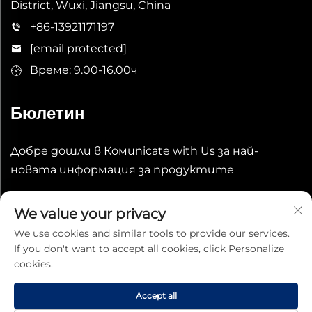
District, Wuxi, Jiangsu, China
+86-13921171197
[email protected]
Време: 9.00-16.00ч
Бюлетин
Добре дошли в Комunicate with Us за най-
новата информация за продуктите
ИЗПРАТИ
We value your privacy
We use cookies and similar tools to provide our services.
If you don't want to accept all cookies, click Personalize
cookies.
Accept all
Copyright © 2025 China Wuxi Leeqian Int'l Co., Ltd. Всички