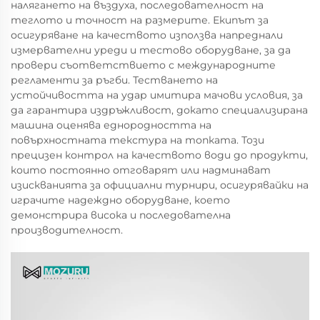
налягането на въздуха, последователност на
теглото и точност на размерите. Екипът за
осигуряване на качеството използва напреднали
измервателни уреди и тестово оборудване, за да
провери съответствието с международните
регламенти за ръгби. Тестването на
устойчивостта на удар имитира мачови условия, за
да гарантира издръжливост, докато специализирана
машина оценява еднородността на
повърхностната текстура на топката. Този
прецизен контрол на качеството води до продукти,
които постоянно отговарят или надминават
изискванията за официални турнири, осигурявайки на
играчите надеждно оборудване, което
демонстрира висока и последователна
производителност.