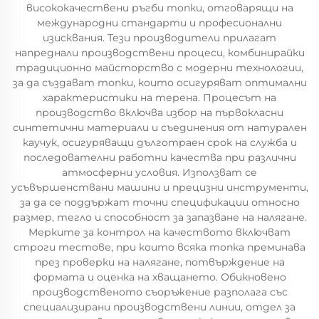
висококачествени ръгби топки, отговарящи на
международни стандарти и професионални
изисквания. Тези производители прилагат
напреднали производствени процеси, комбинирайки
традиционно майсторство с модерни технологии,
за да създават топки, които осигуряват оптимални
характеристики на терена. Процесът на
производство включва избор на първокласни
синтетични материали и съединения от натурален
каучук, осигуряващи дълготраен срок на служба и
последователни работни качества при различни
атмосферни условия. Използват се
усъвършенствани машини и прецизни инструменти,
за да се поддържат точни спецификации относно
размер, тегло и способност за запазване на налягане.
Мерките за контрол на качеството включват
строги тестове, при които всяка топка преминава
през проверки на налягане, потвърждение на
формата и оценка на хващането. Обикновено
производственото съоръжение разполага със
специализирани производствени линии, отдел за