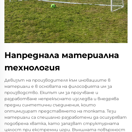
Напреднала материална
технология
Девизът на производителя към иновациите в
материали е в основата на философията им за
производство. Екипът им за проучване и
разработване непрекъснато изследва и внедрява
предни синтетични съединения, които
оптимизират представянето на топката. Тези
материали са специално разработени да осигуряват
подобрена хватка, като запазват структурната
цялост при екстремни игри. Външната повърхност