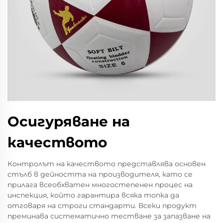
Осигуряване на
качеството
Контролът на качеството представлява основен
стълб в дейността на производителя, като се
прилага всеобхватен многостепенен процес на
инспекция, който гарантира всяка топка да
отговаря на строги стандарти. Всеки продукт
преминава систематично тестване за запазване на