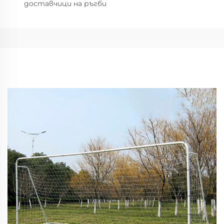
доставчици на ръгби