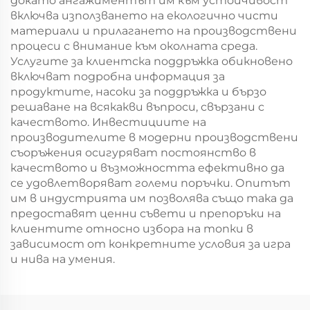
докато ангажиментът им към устойчивост
включва използването на екологично чисти
материали и прилагането на производствени
процеси с внимание към околната среда.
Услугите за клиентска поддръжка обикновено
включват подробна информация за
продуктите, насоки за поддръжка и бързо
решаване на всякакви въпроси, свързани с
качеството. Инвестициите на
производителите в модерни производствени
съоръжения осигуряват постоянство в
качеството и възможността ефективно да
се удовлетворяват големи поръчки. Опитът
им в индустрията им позволява също така да
предоставят ценни съвети и препоръки на
клиентите относно избора на топки в
зависимост от конкретните условия за игра
и нива на умения.