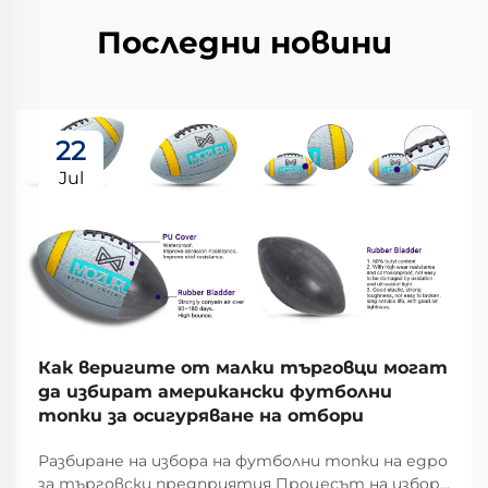
Последни новини
22
Jul
Как веригите от малки търговци могат
да избират американски футболни
топки за осигуряване на отбори
Разбиране на избора на футболни топки на едро
за търговски предприятия Процесът на избор