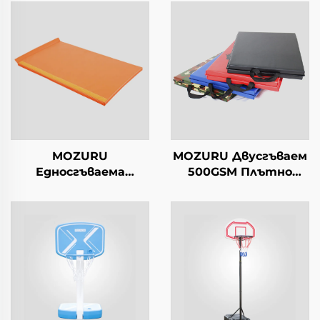
MOZURU
MOZURU Двусгъваем
Едносгъваема
500GSM Плътно
гимнастическа
платно 5см
матра с плътност
Гимнастическа мат
500GSM, 2,5 см