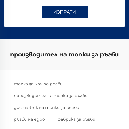
ИЗПРАТИ
производител на топки за ръгби
топка за мач по регби
производител на топки за ръгби
доставчик на топки за регби
ръгби на едро
фабрика за ръгби