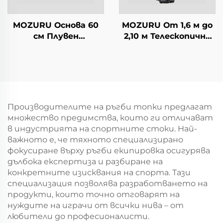
MOZURU Основа 60
MOZURU От 1,6 м до
см Плувен
2,10 м Телескопична
баскетболен стенд
регулация на
подхранването
Детски баскетболен
стенд
Производителите на ръгби топки предлагат
множество предимства, които ги отличават
в индустрията на спортните стоки. Най-
важното е, че тяхното специализирано
фокусиране върху ръгби екипировка осигурява
дълбока експертиза и разбиране на
конкретните изисквания на спортa. Тази
специализация позволява разработването на
продукти, които точно отговарят на
нуждите на играчи от всички нива – от
любители до професионалисти.