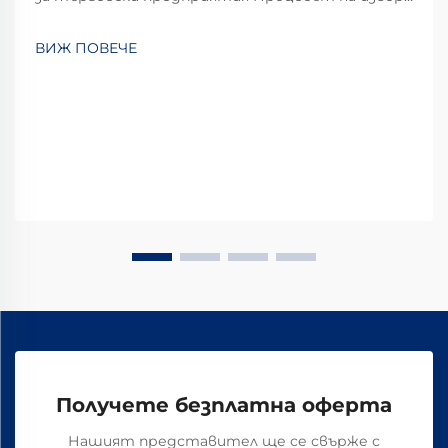
на американски футболни топки за доставка
към търговски вериги изисква внимателно
ВИЖ ПОВЕЧЕ
разглеждане на няколко фактора, за да се
осигури качеството и печалбата. Търговските
предприятия трябва да се вслушат...
Получете безплатна оферта
Нашият представител ще се свърже с