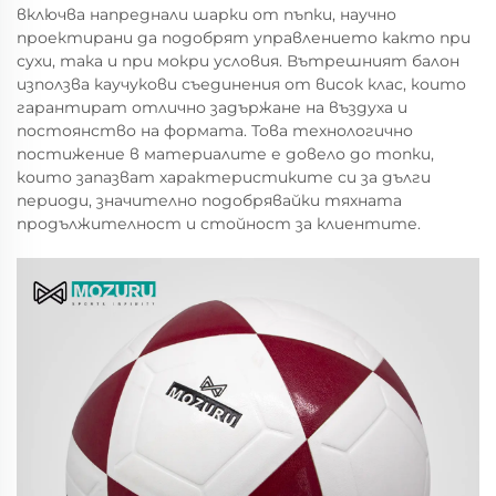
включва напреднали шарки от пъпки, научно
проектирани да подобрят управлението както при
сухи, така и при мокри условия. Вътрешният балон
използва каучукови съединения от висок клас, които
гарантират отлично задържане на въздуха и
постоянство на формата. Това технологично
постижение в материалите е довело до топки,
които запазват характеристиките си за дълги
периоди, значително подобрявайки тяхната
продължителност и стойност за клиентите.