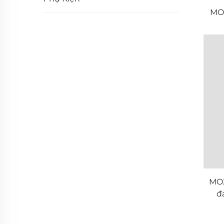
MO
MO
đ