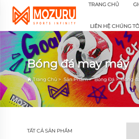
TRANG CHỦ
GI
LIÊN HỆ CHÚNG TÔ
Bóng đá may máy
Trang Chủ
>
Sản Phẩm
>
Bóng Đá
>
Bóng đ
TẤT CẢ SẢN PHẨM