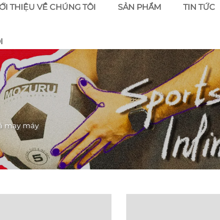
ỚI THIỆU VỀ CHÚNG TÔI
SẢN PHẨM
TIN TỨC
I
á may máy