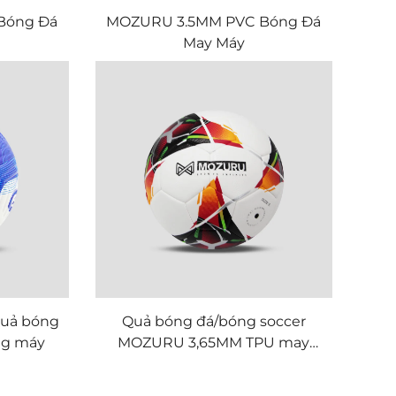
Bóng Đá
MOZURU 3.5MM PVC Bóng Đá
May Máy
uả bóng
Quả bóng đá/bóng soccer
ng máy
MOZURU 3,65MM TPU may
máy