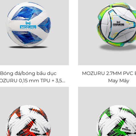
Bóng đá/bóng bầu dục
MOZURU 2.7MM PVC 
OZURU 0,15 mm TPU + 3,5
May Máy
 TPE được khâu bằng máy