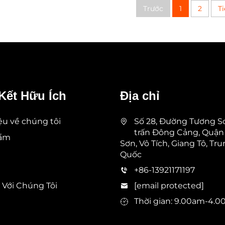
Trước
1
2
Ti
Kết Hữu Ích
Địa chỉ
iệu về chúng tôi
Số 28, Đường Tương Sơ
trấn Đông Cảng, Quận
hẩm
Sơn, Vô Tích, Giang Tô, Tr
Quốc
+86-13921171197
 Với Chúng Tôi
[email protected]
Thời gian: 9.00am-4.