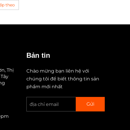
ếp theo
Bản tin
n, Thị
Chào mừng bạn liên hệ với
 Tây
chúng tôi để biết thông tin sản
ung
phẩm mới nhất
Gửi
00pm