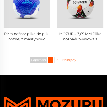
Piłka nożna/ piłka do piłki
MOZURU 3,65 MM Piłka
nożnej z maszynowo
nożna/siłowniowa z
zszytej skóry PU 4,0 mm
tworzywa TPU zszyta
firmy MOZURU
maszynowo
Poprzedni
1
2
Następny