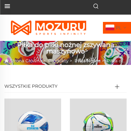
PL
Piłka do piłki nożnej zszywana
maszynowo
Strona Główna
>
Produkty
>
Piłka Nożna
>
Piłka do piłki nożnej zszywana maszynowo
WSZYSTKIE PRODUKTY