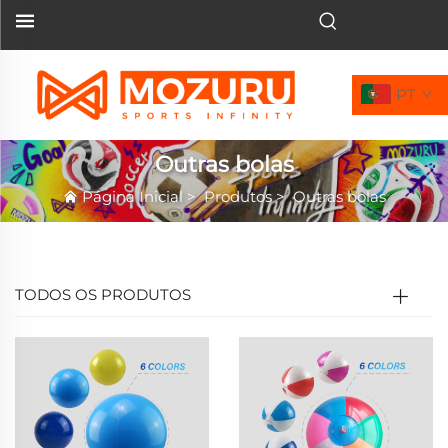
PT
Outras bolas
Página Inicial
>
Produtos
>
Outras bolas
TODOS OS PRODUTOS