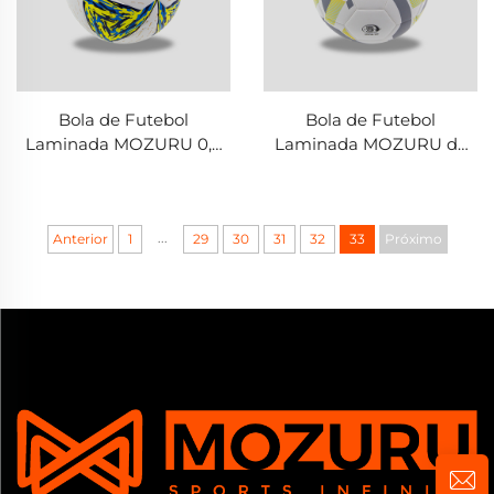
Bola de Futebol
Bola de Futebol
Laminada MOZURU 0,6
Laminada MOZURU de
mm ANLI PU + 4,0 mm
0,5 mm PU + 3,5 mm TPE
TPE
...
Anterior
1
29
30
31
32
33
Próximo