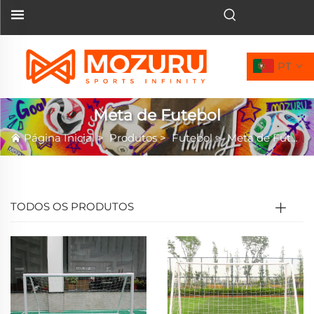
PT
Meta de Futebol
Página Inicial
>
Produtos
>
Futebol
>
Meta de Futebol
TODOS OS PRODUTOS