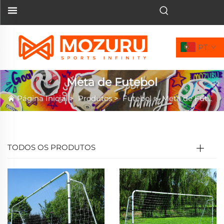
PT
Meta de Futebol
Página Inicial
>
Produtos
>
Futebol
>
Meta de Futebol
TODOS OS PRODUTOS