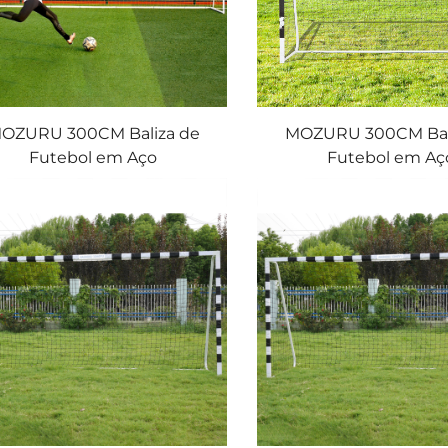
OZURU 300CM Baliza de
MOZURU 300CM Bal
Futebol em Aço
Futebol em Aç