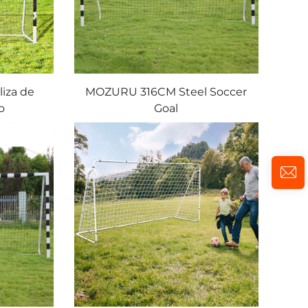
iza de
MOZURU 316CM Steel Soccer
o
Goal