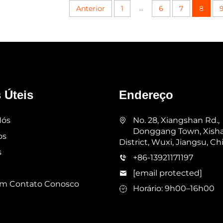
...
Anterior
1
6
7
8
 Úteis
Endereço
Nós
No. 28, Xiangshan Rd.,
Donggang Town, Xish
os
District, Wuxi, Jiangsu, Ch
s
+86-13921171197
[email protected]
em Contato Conosco
Horário: 9h00–16h00