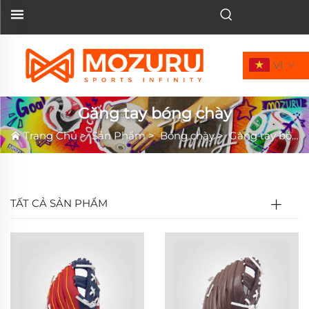
VI
Găng tay bóng chày
Trang Chủ
>
Sản Phẩm
>
Bóng chày
>
Găng tay bóng chày
TẤT CẢ SẢN PHẨM