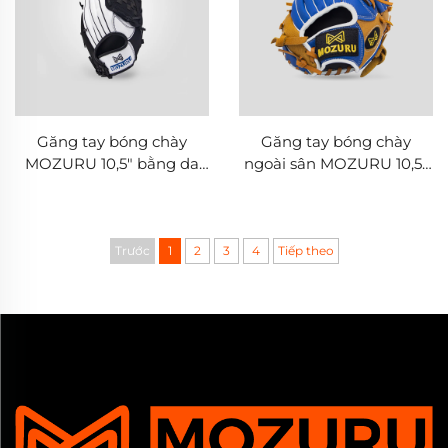
Găng tay bóng chày
Găng tay bóng chày
MOZURU 10,5" bằng da
ngoài sân MOZURU 10,5"
PU dành cho phòng
bằng da heo
tuyến ngoài
Trước
1
2
3
4
Tiếp theo