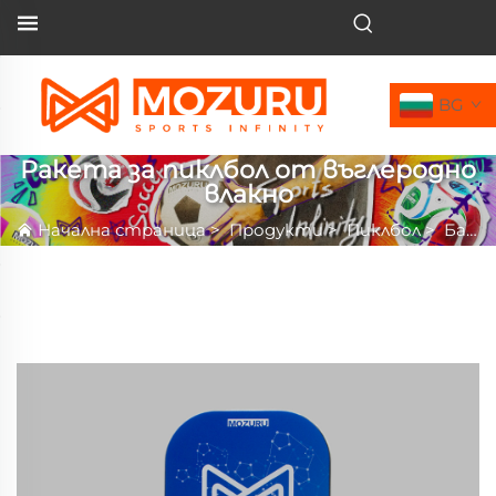
BG
Ракета за пиклбол от въглеродно
влакно
Начална страница
>
Продукти
>
Пиклбол
>
Батонка за Пиклбъл