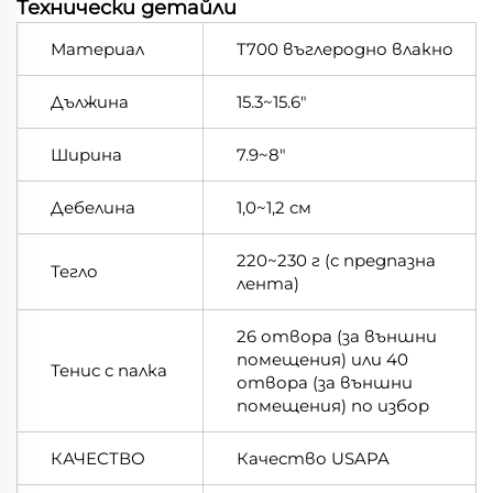
Технически детайли
Материал
T700 въглеродно влакно
Дължина
15.3~15.6"
Ширина
7.9~8"
Дебелина
1,0~1,2 см
220~230 г (с предпазна
Тегло
лента)
26 отвора (за външни
помещения) или 40
Тенис с палка
отвора (за външни
помещения) по избор
КАЧЕСТВО
Качество USAPA