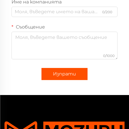
Име на компанията
0/200
Съобщение
0/1000
Изпрати