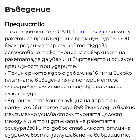
Въведение
Предимство
• Тези одобрени от САЩ
Тенис с палка
пиклбол
ракети са произведени с премиум суров T700
въглероден материал, който създава
естествено текстурирана повърхност на
ракетата, за да увеличи въртенето и осигури
прецизност при ударите.
• Полимерното ядро с дебелина 16 мм и високо
плътната въведена пяна по периметъра
осигуряват увеличена и подобрена зона на
сладкия удар.
• Едноцелната конструкция на ядрото и
напълно обвитото ядро във въглеродно влакно
максимално усилва структурната цялост
между лицето и дръжката на ракетата,
осигурявайки по-добра стабилност, отлична
издръжливост и заглушаване на вибрациите.