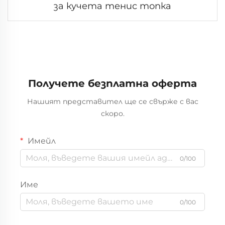
за кучета тенис топка
Получете безплатна оферта
Нашият представител ще се свърже с вас
скоро.
Имейл
0/100
Име
0/100