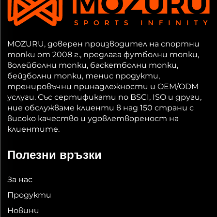
MOZURU, доверен производител на спортни
топки от 2008 г., предлага футболни топки,
волейболни топки, баскетболни топки,
бейзболни топки, тенис продукти,
тренировъчни принадлежности и OEM/ODM
услуги. Със сертификати по BSCI, ISO и други,
ние обслужваме клиенти в над 150 страни с
високо качество и удовлетвореност на
клиентите.
Полезни връзки
За нас
Продукти
Новини