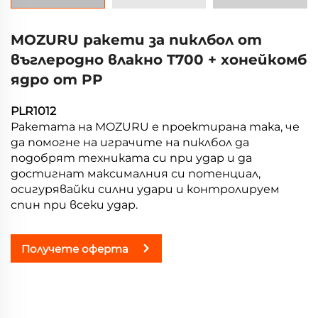
MOZURU ракети за пиклбол от
въглеродно влакно T700 + хонейкомб
ядро от PP
PLR1012
Ракетата на MOZURU е проектирана така, че
да помогне на играчите на пиклбол да
подобрят техниката си при удар и да
достигнат максималния си потенциал,
осигурявайки силни удари и контролируем
спин при всеки удар.
Получете оферта