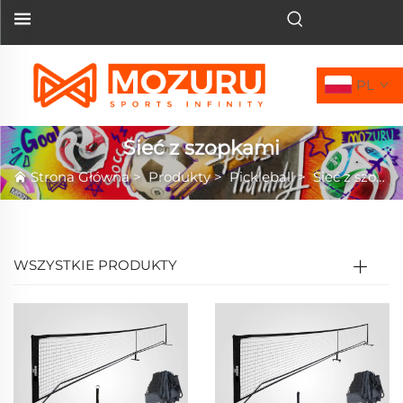
PL
Sieć z szopkami
Strona Główna
>
Produkty
>
Pickleball
>
Sieć z szopkami
WSZYSTKIE PRODUKTY