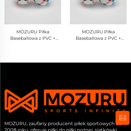
MOZURU Piłka
MOZURU Piłka
Baseballowa z PVC +
Baseballowa z PVC +
Wypełnienie z Gumy do
Wypełnienie z Trocin
Treningu
Drewnianych do Treningu
MOZURU, zaufany producent piłek sportowych od
2008 roku, oferuje piłki do piłki nożnej, siatkówki,