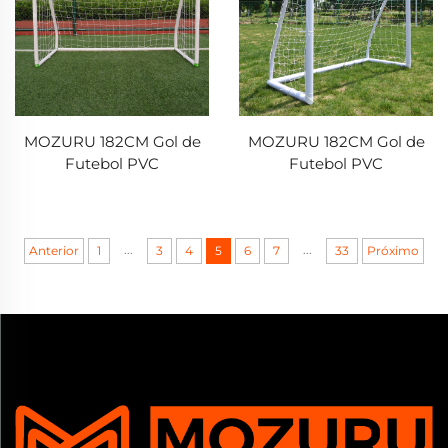
MOZURU 182CM Gol de
MOZURU 182CM Gol de
Futebol PVC
Futebol PVC
...
...
Anterior
1
3
4
5
6
7
33
Próximo