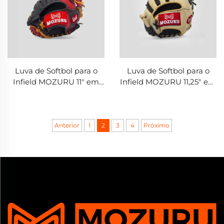
Luva de Softbol para o
Luva de Softbol para o
Infield MOZURU 11" em
Infield MOZURU 11,25" em
Couro de Pele de Porco
Couro KIP de Taiwan
Anterior
1
2
3
4
Próximo