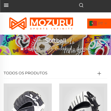
PT
Softball
Página Inicial
>
Produtos
>
Softball
TODOS OS PRODUTOS