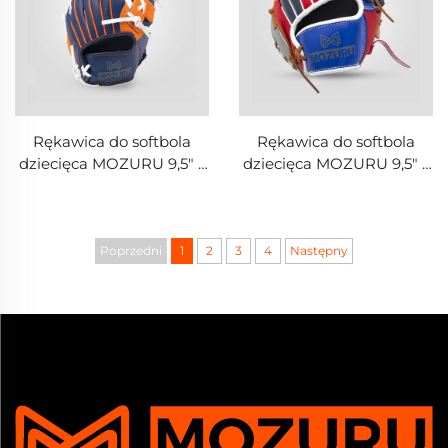
Rękawica do softbola
Rękawica do softbola
dziecięca MOZURU 9,5" z
dziecięca MOZURU 9,5" z
PVC
PVC
Poprzedni
1
2
3
4
Następny