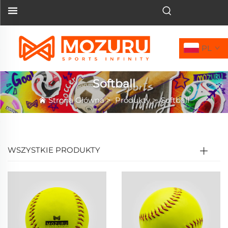
PL
Softball
Strona Główna
>
Produkty
>
Softball
WSZYSTKIE PRODUKTY