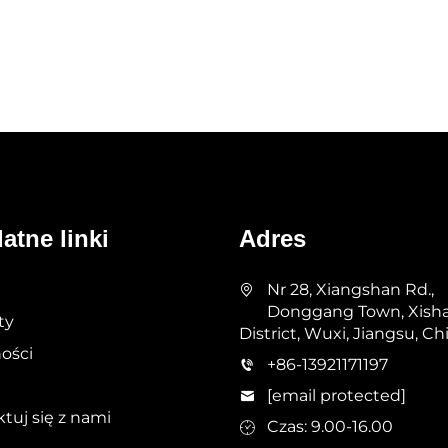
atne linki
Adres
Nr 28, Xiangshan Rd.,
Donggang Town, Xish
ty
District, Wuxi, Jiangsu, Ch
ości
+86-13921171197
[email protected]
tuj się z nami
Czas: 9.00-16.00