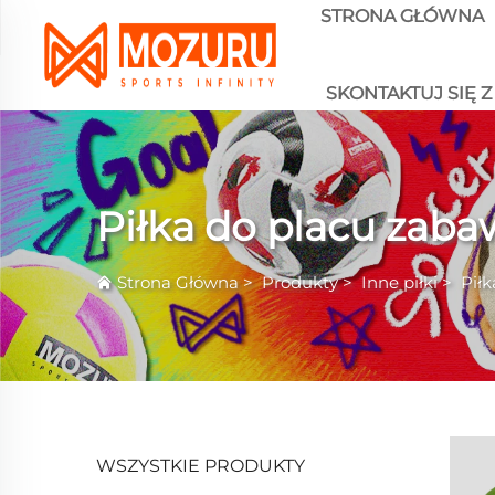
STRONA GŁÓWNA
SKONTAKTUJ SIĘ Z
Piłka do placu zaba
Strona Główna
>
Produkty
>
Inne piłki
>
Pił
WSZYSTKIE PRODUKTY