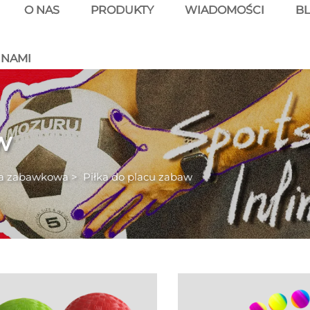
O NAS
PRODUKTY
WIADOMOŚCI
B
 NAMI
w
ka zabawkowa
>
Piłka do placu zabaw