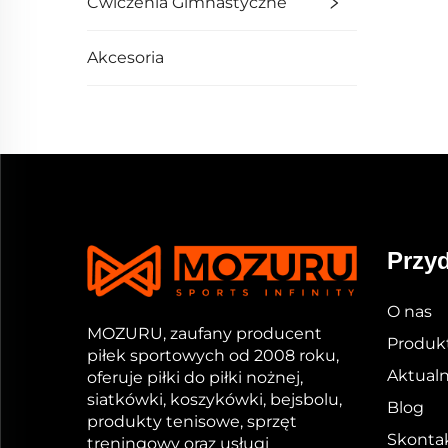
Ćwiczenia Gimnastyczne
Akcesoria
Przyd
O nas
MOZURU, zaufany producent
Produk
piłek sportowych od 2008 roku,
Aktualn
oferuje piłki do piłki nożnej,
siatkówki, koszykówki, bejsbolu,
Blog
produkty tenisowe, sprzęt
Skontak
treningowy oraz usługi