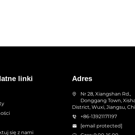
atne linki
Adres
Nr 28, Xiangshan Rd.,
Donggang Town, Xish
ty
District, Wuxi, Jiangsu, Ch
ości
+86-13921171197
[email protected]
tuj się z nami