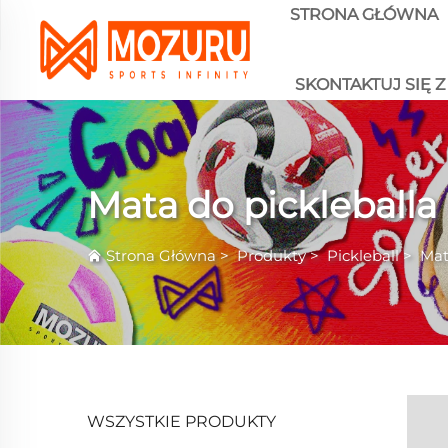
STRONA GŁÓWNA
SKONTAKTUJ SIĘ Z
Mata do pickleballa
Strona Główna
>
Produkty
>
Pickleball
>
Mat
WSZYSTKIE PRODUKTY