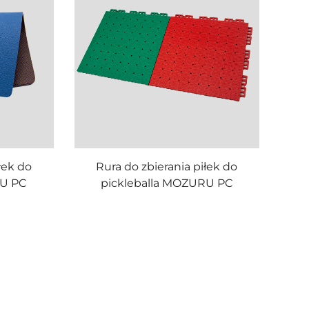
łek do
Rura do zbierania piłek do
RU PC
pickleballa MOZURU PC