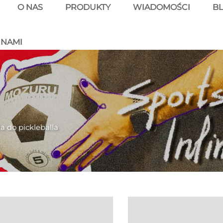
O NAS
PRODUKTY
WIADOMOŚCI
B
 NAMI
a do pickleballa