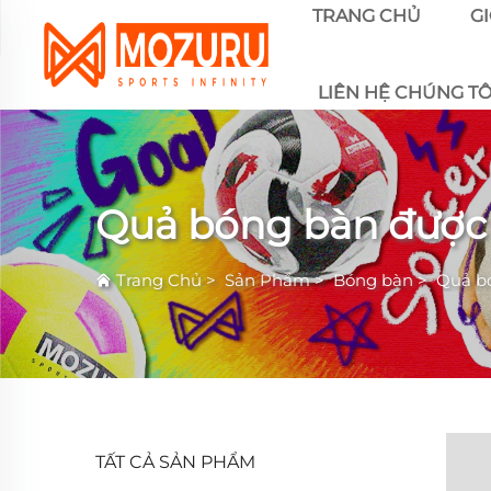
TRANG CHỦ
GI
LIÊN HỆ CHÚNG TÔ
Quả bóng bàn được 
Trang Chủ
>
Sản Phẩm
>
Bóng bàn
>
Quả b
TẤT CẢ SẢN PHẨM