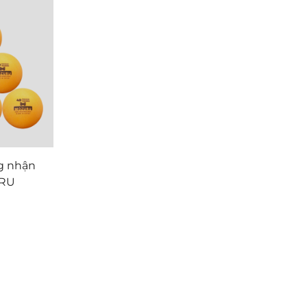
g nhận
URU