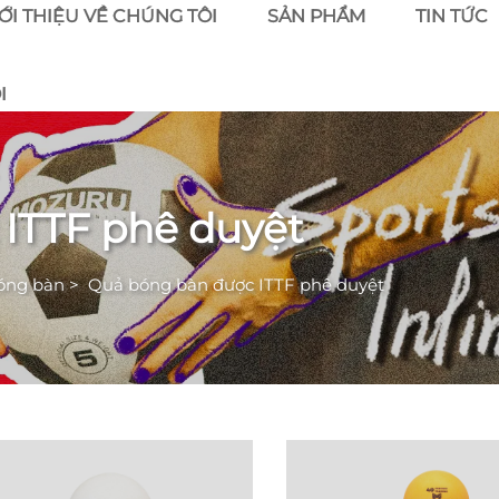
ỚI THIỆU VỀ CHÚNG TÔI
SẢN PHẨM
TIN TỨC
I
ITTF phê duyệt
óng bàn
>
Quả bóng bàn được ITTF phê duyệt