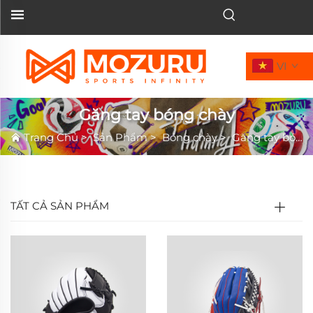
VI
Găng tay bóng chày
Trang Chủ
>
Sản Phẩm
>
Bóng chày
>
Găng tay bóng chày
TẤT CẢ SẢN PHẨM