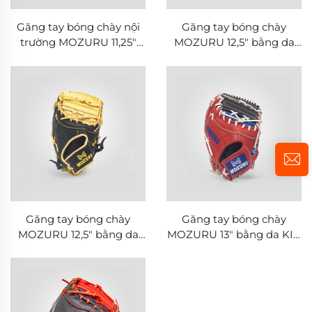
Găng tay bóng chày nội
Găng tay bóng chày
trường MOZURU 11,25"
MOZURU 12,5" bằng da
American KIP
bò cho vị trí thủ nhất
(First Base)
Găng tay bóng chày
Găng tay bóng chày
MOZURU 12,5" bằng da
MOZURU 13" bằng da KIP
bò cho vị trí thủ nhất
cho vị trí thủ nhất (First
(First Base)
Base)