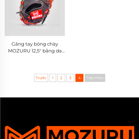
Găng tay bóng chày
MOZURU 12,5" bằng da
bò cho vị trí thủ nhất
(First Base)
Trước
1
2
3
4
Tiếp theo