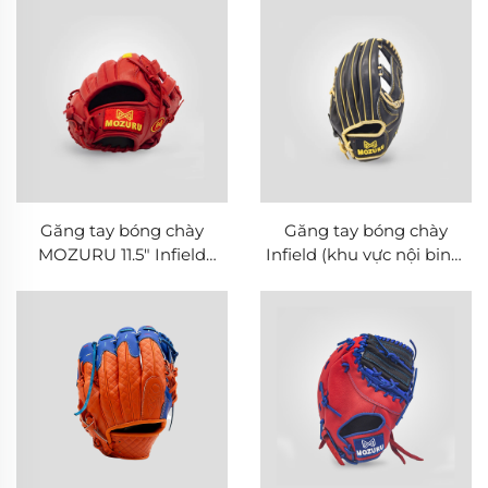
tuyến
Găng tay bóng chày
Găng tay bóng chày
MOZURU 11.5" Infield
Infield (khu vực nội binh)
bằng da bò nguyên chất
Taiwan KIP 11.75 inch
MOZURU