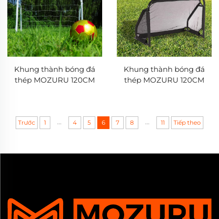
Khung thành bóng đá
Khung thành bóng đá
thép MOZURU 120CM
thép MOZURU 120CM
...
...
Trước
1
4
5
6
7
8
11
Tiếp theo