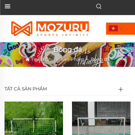
VI
Bóng đá
Trang Chủ
>
Sản Phẩm
>
Bóng đá
TẤT CẢ SẢN PHẨM