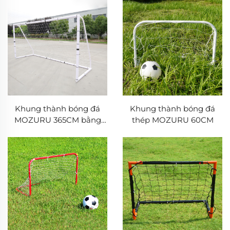
Khung thành bóng đá
Khung thành bóng đá
MOZURU 365CM bằng
thép MOZURU 60CM
nhựa PVC