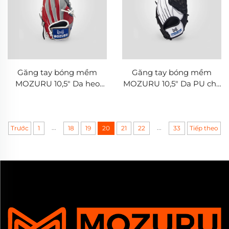
Găng tay bóng mềm
Găng tay bóng mềm
MOZURU 10,5" Da heo
MOZURU 10,5" Da PU cho
cho vị trí Infield
vị trí Infield
...
...
Trước
1
18
19
20
21
22
33
Tiếp theo