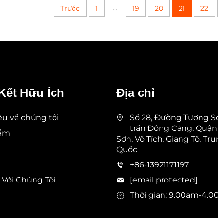
...
Trước
1
19
20
21
22
Kết Hữu Ích
Địa chỉ
iệu về chúng tôi
Số 28, Đường Tương Sơ
trấn Đông Cảng, Quận
hẩm
Sơn, Vô Tích, Giang Tô, Tr
Quốc
+86-13921171197
 Với Chúng Tôi
[email protected]
Thời gian: 9.00am-4.