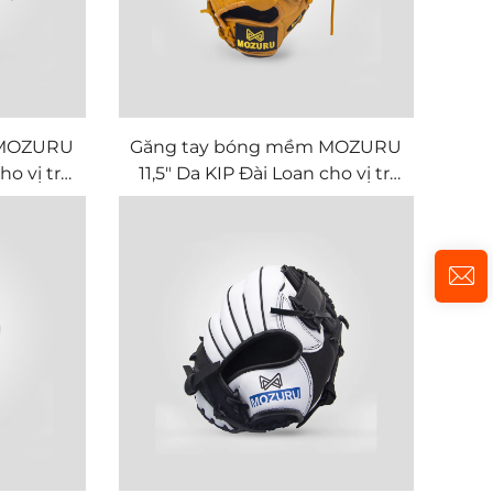
 MOZURU
Găng tay bóng mềm MOZURU
ho vị trí
11,5" Da KIP Đài Loan cho vị trí
Infield