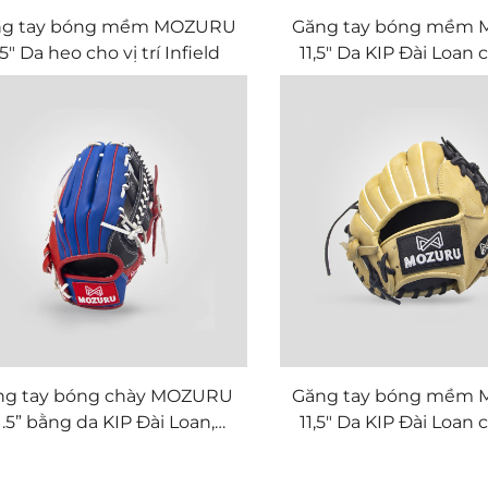
ng tay bóng mềm MOZURU
Găng tay bóng mềm
,5" Da heo cho vị trí Infield
11,5" Da KIP Đài Loan c
Infield
ng tay bóng chày MOZURU
Găng tay bóng mềm
1.5” bằng da KIP Đài Loan,
11,5" Da KIP Đài Loan c
dành cho nội tuyến
Infield