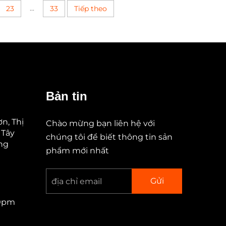
...
23
33
Tiếp theo
Bản tin
n, Thị
Chào mừng bạn liên hệ với
 Tây
chúng tôi để biết thông tin sản
ung
phẩm mới nhất
Gửi
00pm