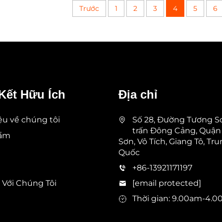
Trước
1
2
3
4
5
6
Kết Hữu Ích
Địa chỉ
iệu về chúng tôi
Số 28, Đường Tương Sơ
trấn Đông Cảng, Quận
hẩm
Sơn, Vô Tích, Giang Tô, Tr
Quốc
+86-13921171197
 Với Chúng Tôi
[email protected]
Thời gian: 9.00am-4.