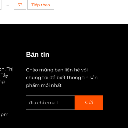
...
33
Tiếp theo
Bản tin
n, Thị
Chào mừng bạn liên hệ với
 Tây
chúng tôi để biết thông tin sản
ung
phẩm mới nhất
Gửi
00pm