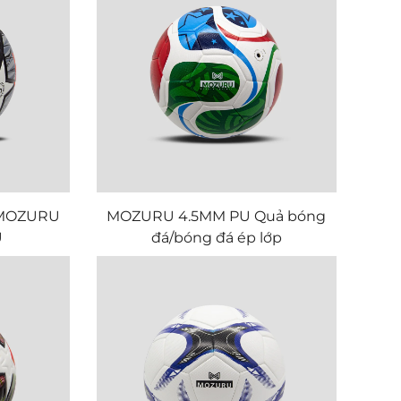
p MOZURU
MOZURU 4.5MM PU Quả bóng
U
đá/bóng đá ép lớp