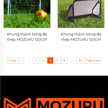
Khung thành bóng đá
Khung thành bóng đá
thép MOZURU 120CM
thép MOZURU 120CM
...
...
Trước
1
4
5
6
7
8
33
Tiếp theo