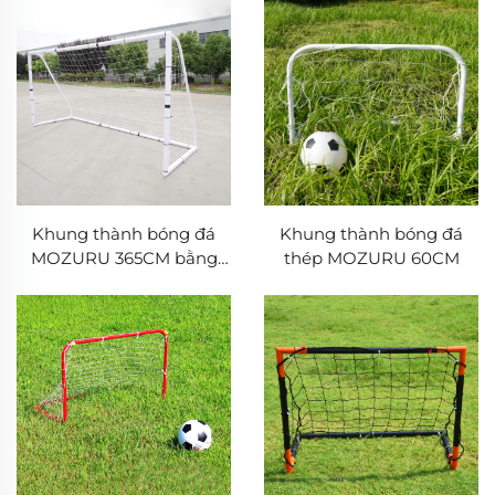
Khung thành bóng đá
Khung thành bóng đá
MOZURU 365CM bằng
thép MOZURU 60CM
nhựa PVC